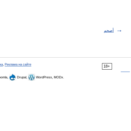
أصحم
ка
,
Реклама на сайте
18+
omla,
Drupal,
WordPress, MODx.