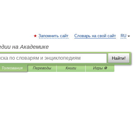
Запомнить сайт
Словарь на свой сайт
RU
едии на Академике
Найти!
Толкования
Переводы
Книги
Игры ⚽