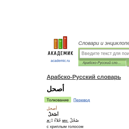
Словари и энциклоп
academic.ru
Арабско-Русский словарь
Арабско-Русский словарь
أصحل
Толкование
Перевод
أصحل
أصْحَلُ
ж
.
َحْلاَءُ
мн
.
صُحْلٌ
с
хриплым
голосом