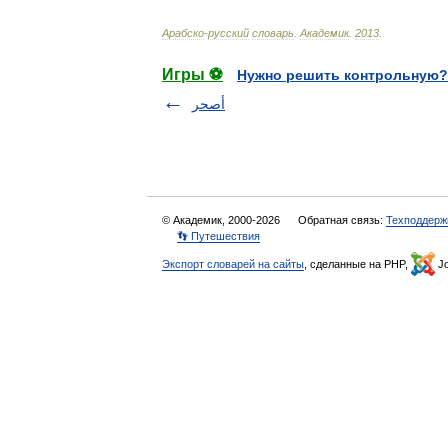
Арабско
-
русский
словарь
.
Академик
.
2013
.
Игры ⚽
Нужно решить контрольную?
أصحر
© Академик, 2000-2026
Обратная связь:
Техподдерж
👣 Путешествия
Экспорт словарей на сайты
, сделанные на PHP,
Jo